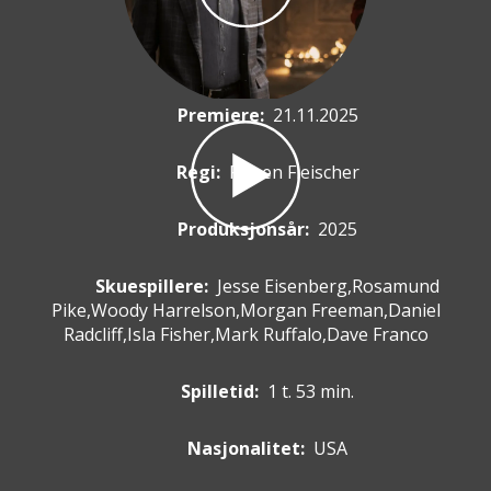
Premiere
:
21.11.2025
Regi:
Ruben Fleischer
Produksjonsår:
2025
Skuespillere
:
Jesse Eisenberg,Rosamund
Pike,Woody Harrelson,Morgan Freeman,Daniel
Radcliff,Isla Fisher,Mark Ruffalo,Dave Franco
Spilletid:
1 t. 53 min.
Nasjonalitet:
USA