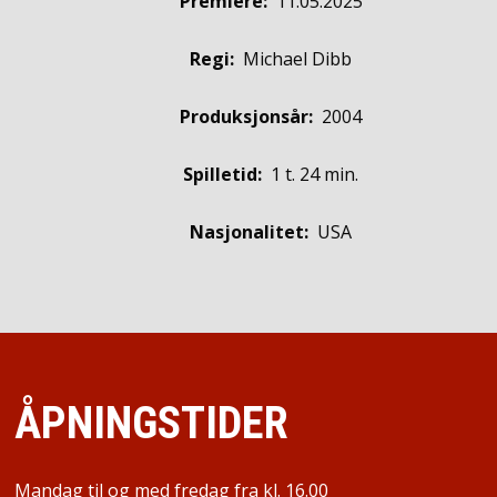
Premiere
:
11.05.2025
Regi:
Michael Dibb
Produksjonsår:
2004
Spilletid:
1 t. 24 min.
Nasjonalitet:
USA
ÅPNINGSTIDER
Mandag til og med fredag fra kl. 16.00