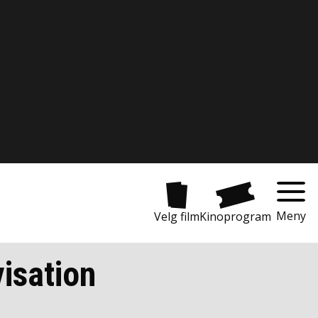
Meny
Velg film
Kinoprogram
visation