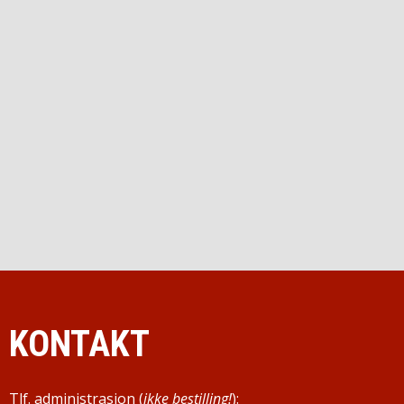
KONTAKT
Tlf. administrasjon (
ikke bestilling!
):