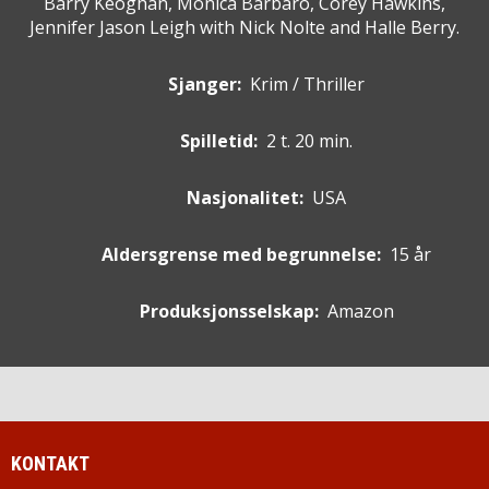
Barry Keoghan, Monica Barbaro, Corey Hawkins,
Jennifer Jason Leigh with Nick Nolte and Halle Berry.
Sjanger:
Krim / Thriller
Spilletid:
2 t. 20 min.
Nasjonalitet:
USA
Aldersgrense med begrunnelse:
15 år
Produksjonsselskap:
Amazon
KONTAKT