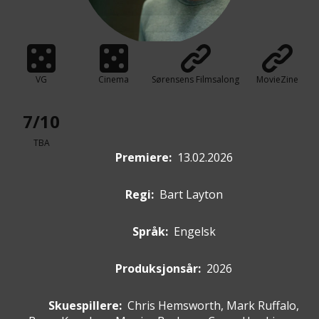
VG
Cinema
Sørensens Filmsalong
MovieZine
7/10
TBA
Premiere
:
13.02.2026
Regi:
Bart Layton
Språk:
Engelsk
Produksjonsår:
2026
Skuespillere
:
Chris Hemsworth, Mark Ruffalo,