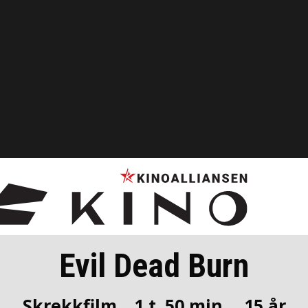
Evil Dead Burn
Skrekkfilm
1 t. 50 min.
15 år