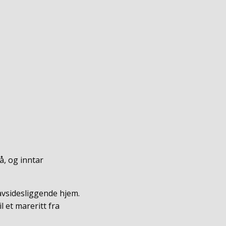
å, og inntar
 avsidesliggende hjem.
l et mareritt fra