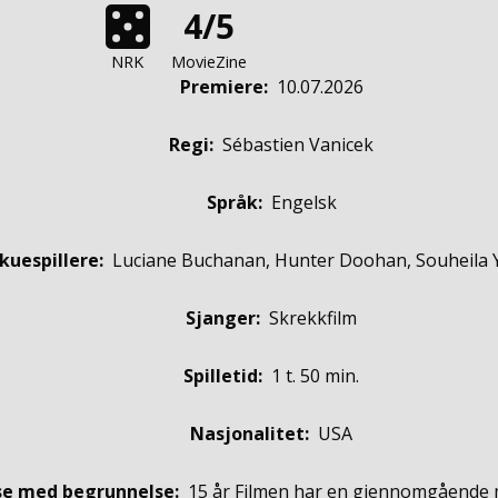
4/5
NRK
MovieZine
Premiere
:
10.07.2026
Regi:
Sébastien Vanicek
Språk:
Engelsk
kuespillere
:
Luciane Buchanan, Hunter Doohan, Souheila
Sjanger:
Skrekkfilm
Spilletid:
1 t. 50 min.
Nasjonalitet:
USA
se med begrunnelse:
15 år
Filmen har en gjennomgående 