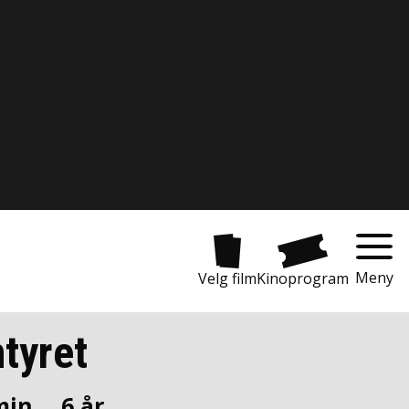
Meny
Velg film
Kinoprogram
ntyret
min.
6 år