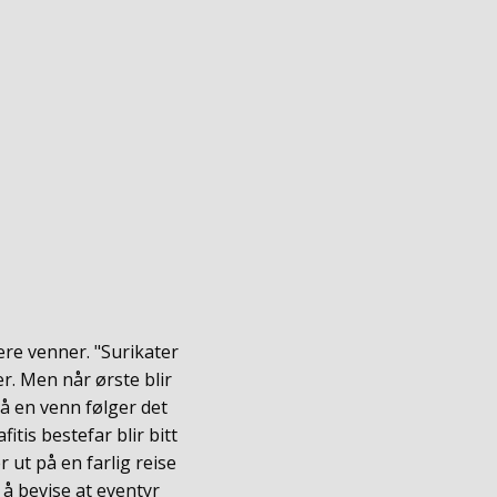
ære venner. "Surikater
rer. Men når ørste blir
på en venn følger det
tis bestefar blir bitt
 ut på en farlig reise
 å bevise at eventyr