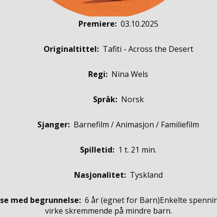
Premiere
:
03.10.2025
Originaltittel:
Tafiti - Across the Desert
Regi:
Nina Wels
Språk:
Norsk
Sjanger:
Barnefilm / Animasjon / Familiefilm
Spilletid:
1 t. 21 min.
Nasjonalitet:
Tyskland
se med begrunnelse:
6 år
(egnet for
Barn
)
Enkelte spenni
virke skremmende på mindre barn.