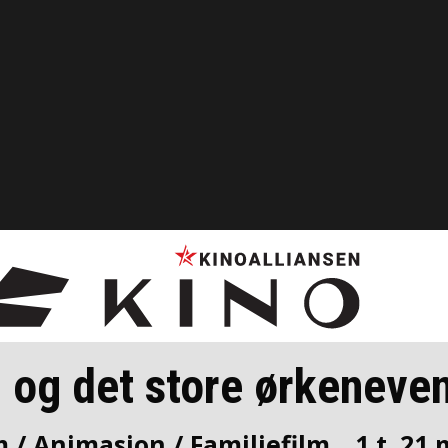
i og det store ørkeneve
m / Animasjon / Familiefilm
1 t. 21 