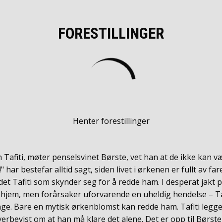
FORESTILLINGER
Henter forestillinger
Tafiti, møter penselsvinet Børste, vet han at de ikke kan v
" har bestefar alltid sagt, siden livet i ørkenen er fullt av fa
det Tafiti som skynder seg for å redde ham. I desperat jakt 
i hjem, men forårsaker uforvarende en uheldig hendelse – Tafi
ange. Bare en mytisk ørkenblomst kan redde ham. Tafiti legger
verbevist om at han må klare det alene. Det er opp til Børste