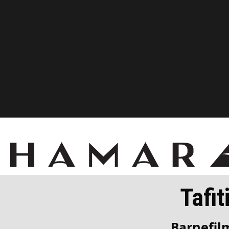
Tafit
Barnefil