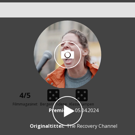
4/5
Filmmagasinet
Bergens Tidene
Klassekampen
Premiere
:
05.04.2024
Originaltittel:
The Recovery Channel