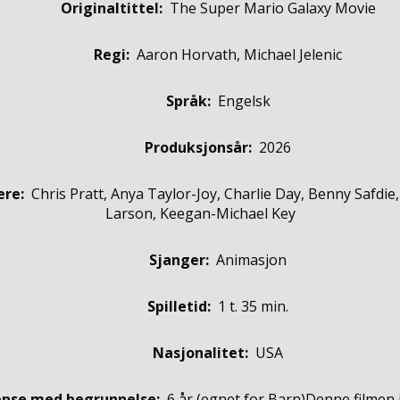
Originaltittel:
The Super Mario Galaxy Movie
Regi:
Aaron Horvath, Michael Jelenic
Språk:
Engelsk
Produksjonsår:
2026
ere
:
Chris Pratt, Anya Taylor-Joy, Charlie Day, Benny Safdie,
Larson, Keegan-Michael Key
Sjanger:
Animasjon
Spilletid:
1 t. 35 min.
Nasjonalitet:
USA
ense med begrunnelse:
6 år
(egnet for
Barn
)
Denne filmen 