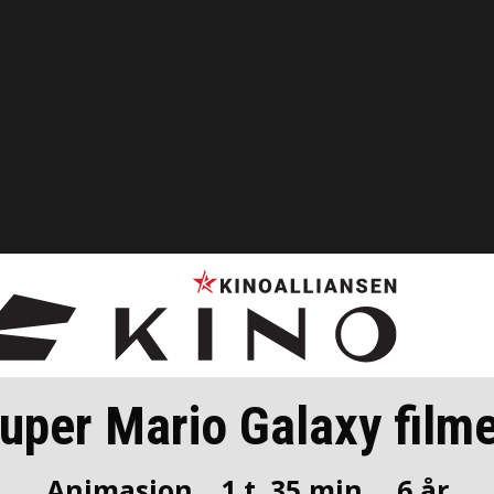
uper Mario Galaxy film
Animasjon
1 t. 35 min.
6 år