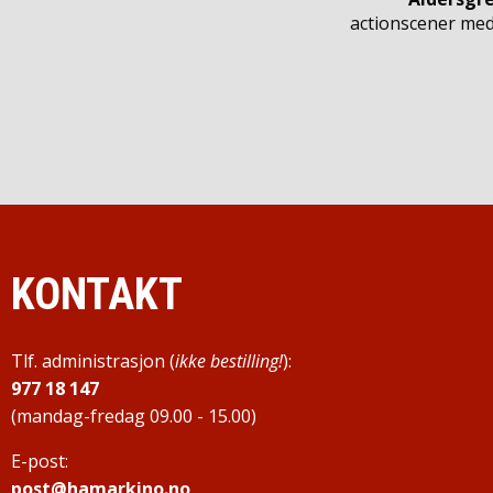
actionscener med
KONTAKT
Tlf. administrasjon (
ikke bestilling!
):
977 18 147
(mandag-fredag 09.00 - 15.00)
E-post:
post@hamarkino.no