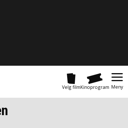
Meny
Velg film
Kinoprogram
en