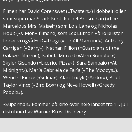
Filmen har David Corenswet («Twisters») i dobbeltrollen
som Superman/Clark Kent, Rachel Brosnahan («The
Marvelous Mrs. Maisel») som Lois Lane og Nicholas
Hoult («X-Men»-filmene) som Lex Luthor. På rollelisten
finner vi også Edi Gathegi («For All Mankind»), Anthony
Carrigan («Barry»), Nathan Fillion («Guardians of the
Galaxy»-filmene), Isabela Merced («Alien Romulus»)
Skyler Gisondo («Licorice Pizza»), Sara Sampaio («At
Midnight»), María Gabriela de Faría («The Moodys»),
Wendell Pierce («Selma»), Alan Tudyk («Andor»), Pruitt
Taylor Vince («Bird Box») og Neva Howell («Greedy
People»).
«Superman» kommer på kino over hele landet fra 11. juli,
distribuert av Warner Bros. Discovery.