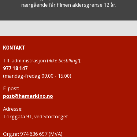
nærgående får filmen aldersgrense 12 år.
KONTAKT
Tlf. administrasjon (
ikke bestilling!
):
977 18 147
(mandag-fredag 09.00 - 15.00)
E-post:
post@hamarkino.no
Adresse:
Torggata 91
, ved Stortorget
Org.nr: 974 636 697 (MVA)