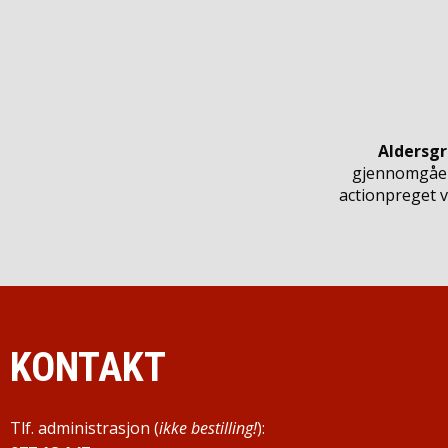
Aldersg
gjennomgåend
actionpreget v
KONTAKT
Tlf. administrasjon (
ikke bestilling!
):