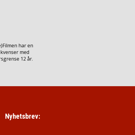
e
)
Filmen har en
sekvenser med
rsgrense 12 år.
Nyhetsbrev: