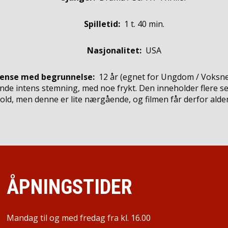
Spilletid:
1 t. 40 min.
Nasjonalitet:
USA
rense med begrunnelse:
12 år
(egnet for
Ungdom / Voksn
e intens stemning, med noe frykt. Den inneholder flere 
old, men denne er lite nærgående, og filmen får derfor alde
ÅPNINGSTIDER
Mandag til og med fredag fra kl. 16.00