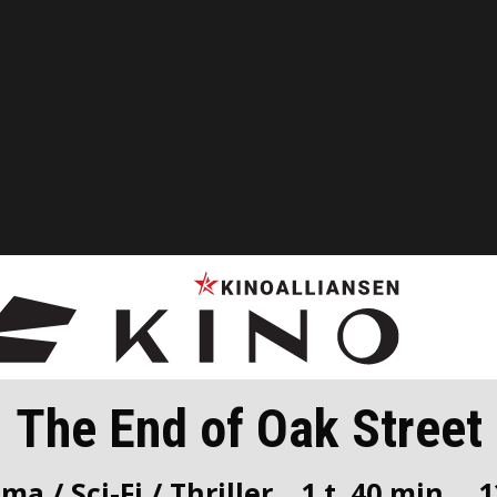
The End of Oak Street
ma / Sci-Fi / Thriller
1 t. 40 min.
1