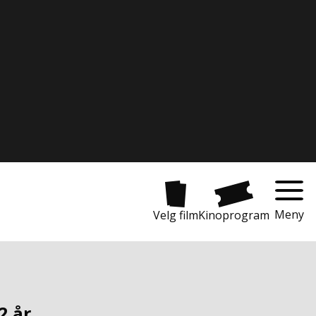
Meny
Velg film
Kinoprogram
2 år