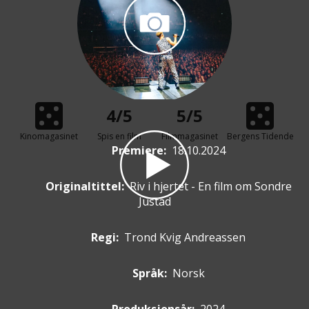
4/5
5/5
Kinomagasinet
Spis en film
Filmmagasinet
Bergens Tidende
Premiere
:
18.10.2024
Originaltittel:
Riv i hjertet - En film om Sondre
Justad
Regi:
Trond Kvig Andreassen
Språk:
Norsk